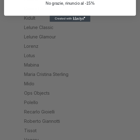
No grazie, rinuncio al -15%
Gianni Carità
Kidult
Lelune Classic
Lelune Glamour
Lorenz
Lotus
Mabina
Maria Cristina Sterling
Mido
Ops Objects
Polello
Recarlo Gioielli
Roberto Giannotti
Tissot
Vagary