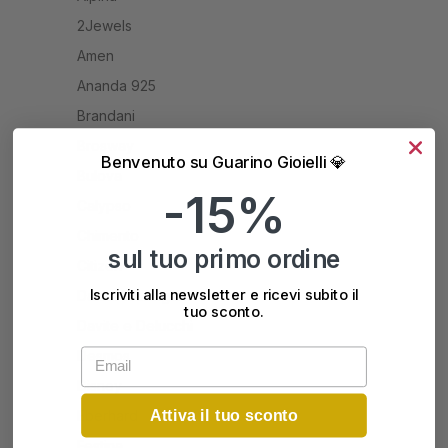
2Jewels
Tavola
Orologi Uomo da Tasca
Amen
Orologi Uomo Multifunzione
Ananda 925
Brandani
Brosway
Benvenuto su Guarino Gioielli 💎
Bulova
-15%
Calypso
Chimento
sul tuo primo ordine
Citizen
Iscriviti alla newsletter e ricevi subito il
Daniel Wellington
tuo sconto.
Davite e Delucchi
Email
Desmos
Disney
Attiva il tuo sconto
Eberhard
Festina