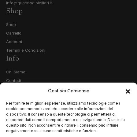
info@guarinogioiellieri.it
Shop
Shop
Carrello
Account
Termini e Condizioni
Info
Chi Siamo
Contatti
Privacy Policy
Gestisci Consenso
Cookie Policy (UE)
Per fornire le migliori esperienze, utilizziamo tecnologie come i
cookie per memorizzare e/o accedere alle informazioni del
dispositivo. Il consenso a queste tecnologie ci permetterà di
elaborare dati come il comportamento di navigazione o ID unici su
questo sito. Non acconsentire o ritirare il consenso può influire
negativamente su alcune caratteristiche e funzioni.