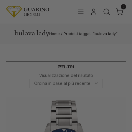
0
bulova lady
Home
/
Prodotti taggati “bulova lady”
FILTRI
Visualizzazione del risultato