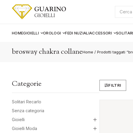
Cerca:
HOME
GIOIELLI
OROLOGI
FEDI NUZIALI
ACCESSORI
SOLITAR
brosway chakra collane
Home
/
Prodotti taggati “
Categorie
FILTRI
Solitari Recarlo
Senza categoria
Gioielli
Gioielli Moda
Gioielli Donna