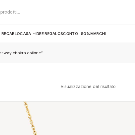
I RECARLO
CASA
IDEE REGALO
SCONTO -50%
MARCHI
brosway chakra collane”
Visualizzazione del risultato