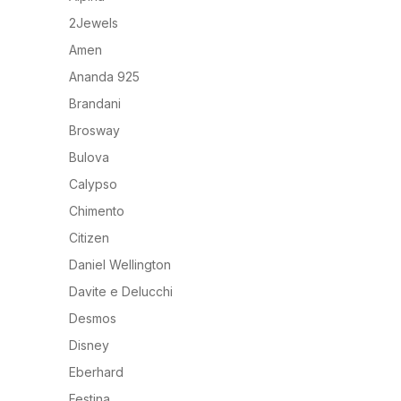
2Jewels
Tavola
Orologi Uomo da Tasca
Amen
Orologi Uomo Multifunzione
Ananda 925
Brandani
Brosway
Bulova
Calypso
Chimento
Citizen
Daniel Wellington
Davite e Delucchi
Desmos
Disney
Eberhard
Festina