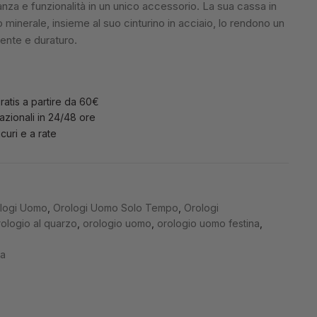
za e funzionalità in un unico accessorio. La sua cassa in
o minerale, insieme al suo cinturino in acciaio, lo rendono un
tente e duraturo.
ratis a partire da 60€
zionali in 24/48 ore
curi e a rate
logi Uomo
,
Orologi Uomo Solo Tempo
,
Orologi
rologio al quarzo
,
orologio uomo
,
orologio uomo festina
,
na