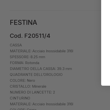
FESTINA
Cod. F20511/4
CASSA
MATERIALE: Acciaio Inossidabile 316l
SPESSORE: 8.25 mm
FORMA: Rotonda
DIAMETRO DELLA CASSA: 39.3 mm
QUADRANTE DELL’OROLOGIO
COLORE: Nero
CRISTALLO: Minerale
NUMERO DI LANCETTE: 2
CINTURINO
MATERIALE: Acciaio Inossidabile 316l
COLORE: Grigio