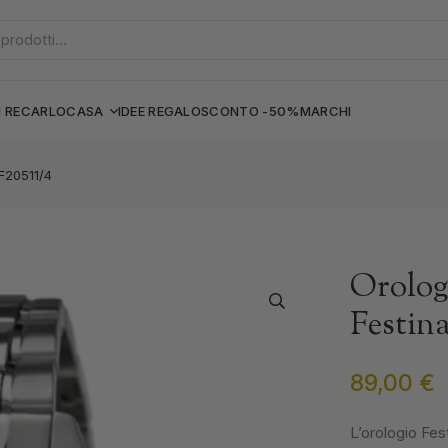
I RECARLO
CASA
IDEE REGALO
SCONTO -50%
MARCHI
F20511/4
Orolog
Festina
89,00
€
L’orologio Fes