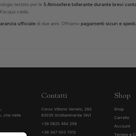
ologio testato per le
5 Atmosfere tollerante durante brevi conta
ell’acqua calda.
aranzia ufficiale
di due anni. Offriamo
pagamenti sicuri e spediz
Contatti
Shop
,
Corso Vittorio Veneto, 292
Shop
, che nelle
83035 Grottaminarda (AV)
Carrello
+39 0825 464 258
Account
+39 347 003 7012
Termini e C