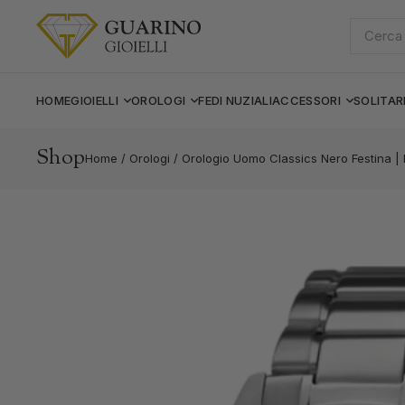
Cerca:
HOME
GIOIELLI
OROLOGI
FEDI NUZIALI
ACCESSORI
SOLITAR
Shop
Home
/
Orologi
/
Orologio Uomo Classics Nero Festina | 