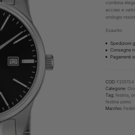
combina elegan
acciaio e vetr
orologio resis
Esaurito
Spedizioni g
Consegne na
Pagamenti si
COD:
F20511/4
Categorie:
Oro
Tag:
festina
,
o
festina uomo
Marchio:
Festi