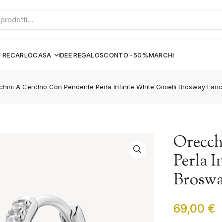
I RECARLO
CASA
IDEE REGALO
SCONTO -50%
MARCHI
hini A Cerchio Con Pendente Perla Infinite White Gioielli Brosway Fan
Orecch
Perla I
Broswa
69,00
€