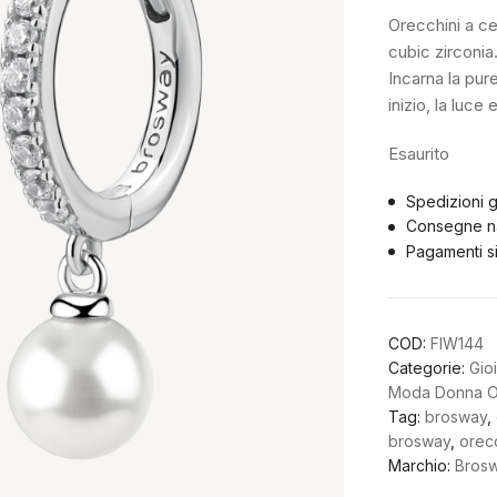
Orecchini a ce
cubic zirconia
Incarna la pur
inizio, la luce e
Esaurito
Spedizioni g
Consegne na
Pagamenti si
COD:
FIW144
Categorie:
Gio
Moda Donna O
Tag:
brosway
,
brosway
,
orec
Marchio:
Bros