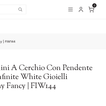
0
cy | FIW144
ini A Cerchio Con Pendente
nfinite White Gioielli
y Fancy | FIW144