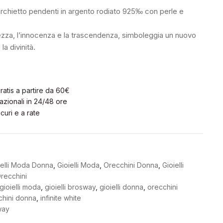
rchietto pendenti in argento rodiato 925‰ con perle e
.
ezza, l’innocenza e la trascendenza, simboleggia un nuovo
 la divinità.
ratis a partire da 60€
zionali in 24/48 ore
curi e a rate
ielli Moda Donna
,
Gioielli Moda
,
Orecchini Donna
,
Gioielli
recchini
gioielli moda
,
gioielli brosway
,
gioielli donna
,
orecchini
chini donna
,
infinite white
way