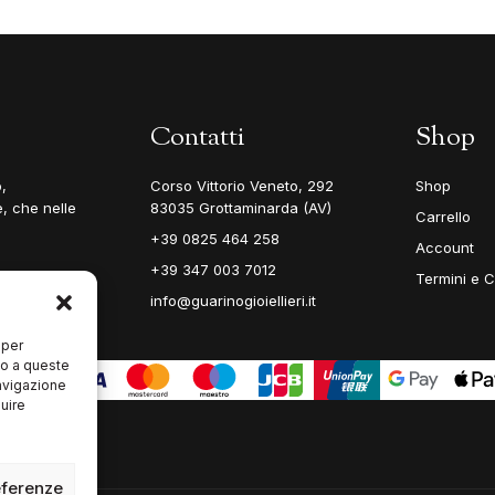
Contatti
Shop
,
Corso Vittorio Veneto, 292
Shop
, che nelle
83035 Grottaminarda (AV)
Carrello
+39 0825 464 258
Account
+39 347 003 7012
Termini e C
info@guarinogioiellieri.it
 per
so a queste
avigazione
luire
eferenze