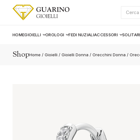
Cerca:
HOME
GIOIELLI
OROLOGI
FEDI NUZIALI
ACCESSORI
SOLITAR
Shop
Home
/
Gioielli
/
Gioielli Donna
/
Orecchini Donna
/
Orecc