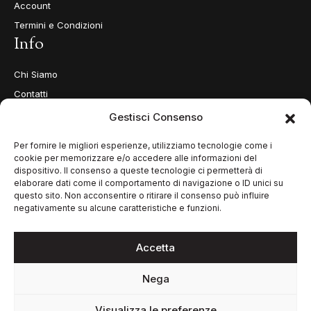
Account
Termini e Condizioni
Info
Chi Siamo
Contatti
Privacy Policy
Gestisci Consenso
Cookie Policy (UE)
Per fornire le migliori esperienze, utilizziamo tecnologie come i
cookie per memorizzare e/o accedere alle informazioni del
dispositivo. Il consenso a queste tecnologie ci permetterà di
elaborare dati come il comportamento di navigazione o ID unici su
questo sito. Non acconsentire o ritirare il consenso può influire
negativamente su alcune caratteristiche e funzioni.
Accetta
Nega
© 2026 Guarino Gioiellieri S.r.l.
Visualizza le preferenze