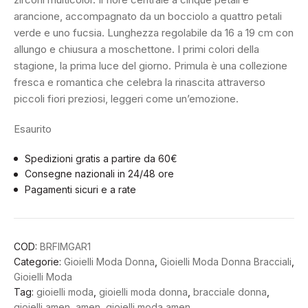
arancione, accompagnato da un bocciolo a quattro petali
verde e uno fucsia. Lunghezza regolabile da 16 a 19 cm con
allungo e chiusura a moschettone. I primi colori della
stagione, la prima luce del giorno. Primula è una collezione
fresca e romantica che celebra la rinascita attraverso
piccoli fiori preziosi, leggeri come un’emozione.
Esaurito
Spedizioni gratis a partire da 60€
Consegne nazionali in 24/48 ore
Pagamenti sicuri e a rate
COD:
BRFIMGAR1
Categorie:
Gioielli Moda Donna
,
Gioielli Moda Donna Bracciali
,
Gioielli Moda
Tag:
gioielli moda
,
gioielli moda donna
,
bracciale donna
,
gioielli amen
,
amen
,
gioielli moda amen