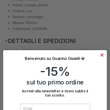
Pietre: cristalli, pietre
Finiture: oro
Simboli: conchiglia
Misura: 190mm
Collezione: CHAKRA
-DETTAGLI E SPEDIZIONI
Brosway utilizza per i suoi gioielli l’acciaio anallergico, in
quanto igienico, resistente alle macchie, ai graffi e facile da
Benvenuto su Guarino Gioielli 💎
pulire. In particolare, la sua composizione chimica lo rende
-15%
un prodotto ipoallergenico, resistente all’effetto corrosivo
di sudore, polvere e umidità.
Questo Bracciale verrà spedito in scatola originale
sul tuo primo ordine
Brosway, garanzia ufficiale di due anni.
Iscriviti alla newsletter e ricevi subito il
tuo sconto.
Email