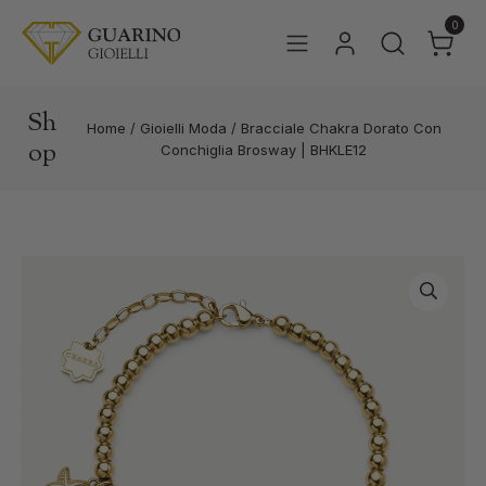
0
Sh
Home
/
Gioielli Moda
/
Bracciale Chakra Dorato Con
op
Conchiglia Brosway | BHKLE12