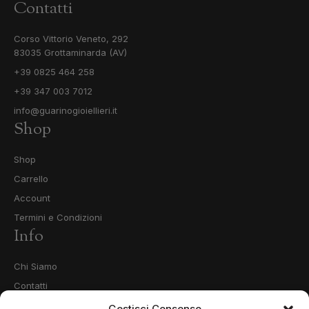
Contatti
Corso Vittorio Veneto, 292
83035 Grottaminarda (AV)
+39 0825 464 258
+39 347 003 7012
info@guarinogioiellieri.it
Shop
Shop
Carrello
Account
Termini e Condizioni
Info
Chi Siamo
Contatti
Privacy Policy
Gestisci Consenso