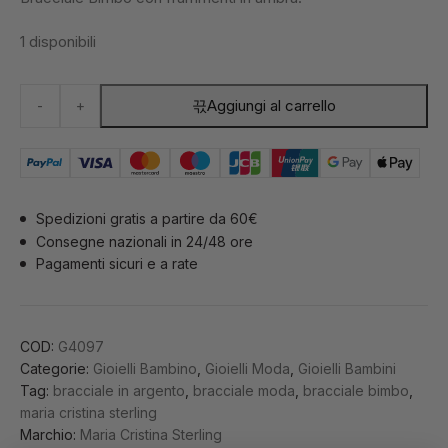
1 disponibili
Bracciale
Aggiungi al carrello
-
+
Bimbo
Petite
Ambra
E
Argento
Spedizioni gratis a partire da 60€
Mariacristinasterling
Consegne nazionali in 24/48 ore
|
Pagamenti sicuri e a rate
G4097
quantità
COD:
G4097
Categorie:
Gioielli Bambino
,
Gioielli Moda
,
Gioielli Bambini
Tag:
bracciale in argento
,
bracciale moda
,
bracciale bimbo
,
maria cristina sterling
Marchio:
Maria Cristina Sterling