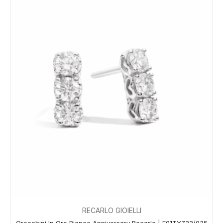
RECARLO GIOIELLI
Orecchini In Oro Bianco Anniversary Recarlo | E01TY733/035