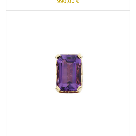
990,00
€